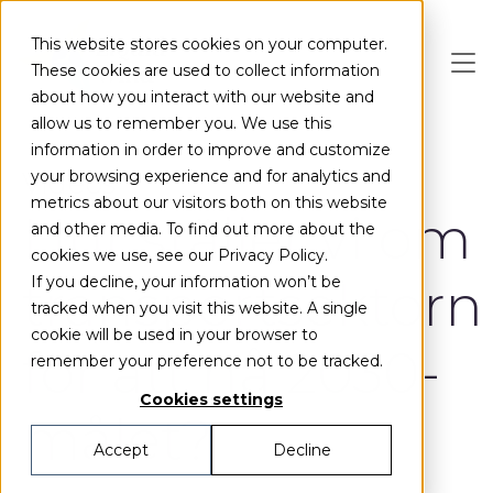
Skip to main content
This website stores cookies on your computer.
These cookies are used to collect information
about how you interact with our website and
allow us to remember you. We use this
information in order to improve and customize
Videos
your browsing experience and for analytics and
metrics about our visitors both on this website
Hur ställer vi om
and other media. To find out more about the
cookies we use, see our Privacy Policy.
transportsektorn
If you decline, your information won’t be
tracked when you visit this website. A single
cookie will be used in your browser to
för att nå 2030-
remember your preference not to be tracked.
Cookies settings
målet?
Accept
Decline