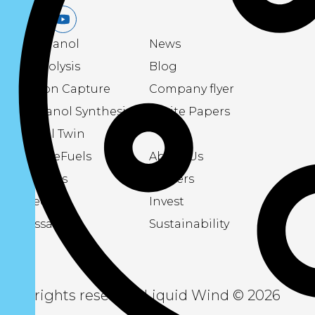
LinkedIn
Youtube
eMethanol
News
Electrolysis
Blog
Carbon Capture
Company flyer
Methanol Synthesis
White Papers
Digital Twin
About eFuels
About Us
Podcasts
Careers
Videos
Invest
Glossary
Sustainability
All rights reserved Liquid Wind © 2026