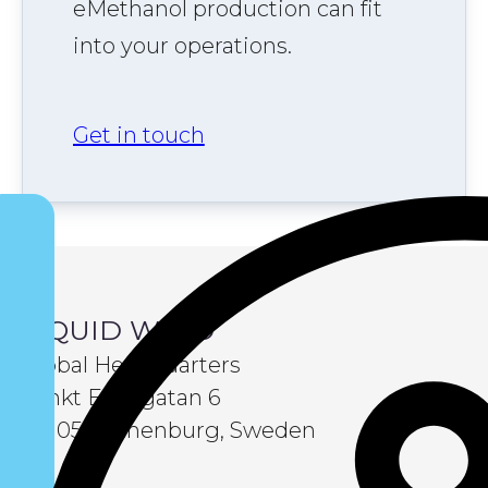
eMethanol production can fit
into your operations.
Get in touch
LIQUID WIND
Global Headquarters
Sankt Eriksgatan 6
411 05 Gothenburg, Sweden