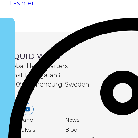
Läs mer
LIQUID WIND
Global Headquarters
Sankt Eriksgatan 6
411 05 Gothenburg, Sweden
LinkedIn
Youtube
eMethanol
News
Electrolysis
Blog