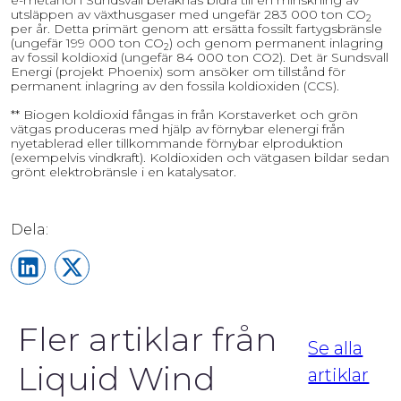
e-metanol i Sundsvall beräknas bidra till en minskning av 
utsläppen av växthusgaser med ungefär 283 000 ton CO
2
per år. Detta primärt genom att ersätta fossilt fartygsbränsle 
(ungefär 199 000 ton CO
) och genom permanent inlagring 
2
av fossil koldioxid (ungefär 84 000 ton CO2). Det är Sundsvall 
Energi (projekt Phoenix) som ansöker om tillstånd för 
permanent inlagring av den fossila koldioxiden (CCS).
** Biogen koldioxid fångas in från Korstaverket och grön 
vätgas produceras med hjälp av förnybar elenergi från 
nyetablerad eller tillkommande förnybar elproduktion 
(exempelvis vindkraft). Koldioxiden och vätgasen bildar sedan 
grönt elektrobränsle i en katalysator.
Share on LinkedIn
Share on X
Fler artiklar från
Se alla
Liquid Wind
artiklar