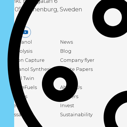
Sankt Eriksgatan 6
411 05 Gothenburg, Sweden
LinkedIn
Youtube
eMethanol
News
Electrolysis
Blog
Carbon Capture
Company flyer
Methanol Synthesis
White Papers
Digital Twin
About eFuels
About Us
Podcasts
Careers
Videos
Invest
Glossary
Sustainability