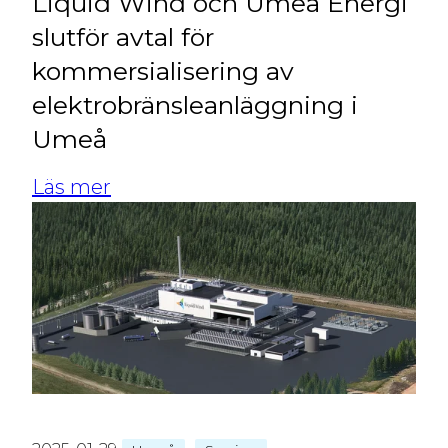
Liquid Wind och Umeå Energi
slutför avtal för
kommersialisering av
elektrobränsleanläggning i
Umeå
Läs mer