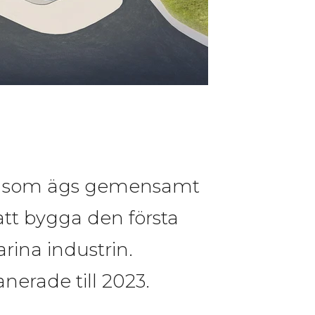
en som ägs gemensamt 
att bygga den första 
ina industrin. 
nerade till 2023.