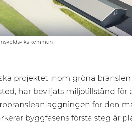
, Örnsköldsviks kommun
ska projektet inom gröna bränsl
d, har beviljats miljötillstånd för 
trobränsleanläggningen för den mar
rar byggfasens första steg är pla