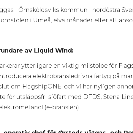
s i Örnsköldsviks kommun i nordöstra Sverige
domstolen i Umeå, elva månader efter att ansö
rundare av Liquid Wind: 
 markerar ytterligare en viktig milstolpe för F
introducera elektrobränsledrivna fartyg på mar
eslut om FlagshipONE, och vi har nyligen anno
 för utsläppsfri sjöfart med DFDS, Stena Lin
 elektrometanol (e-bränslen).
 operativ chef för Ørsteds vätgas- och P