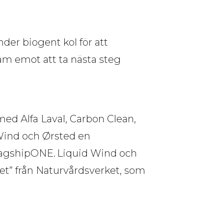
der biogent kol för att
ram emot att ta nästa steg
ed Alfa Laval, Carbon Clean, 
Wind och Ørsted en 
lagshipONE. Liquid Wind och 
t” från Naturvårdsverket, som 