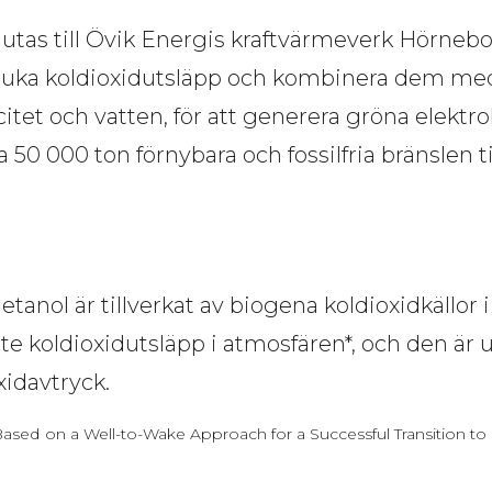
as till Övik Energis kraftvärmeverk Hörnebor
ka koldioxidutsläpp och kombinera dem med 
citet och vatten, för att generera gröna elektr
 50 000 ton förnybara och fossilfria bränslen til
tanol är tillverkat av biogena koldioxidkällor
inte koldioxidutsläpp i atmosfären*, och den är 
idavtryck.  
Based on a Well-to-Wake Approach for a Successful Transition to 