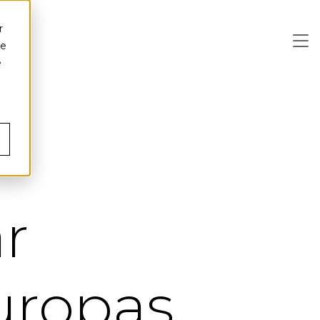
r
ce
e
r
Europas