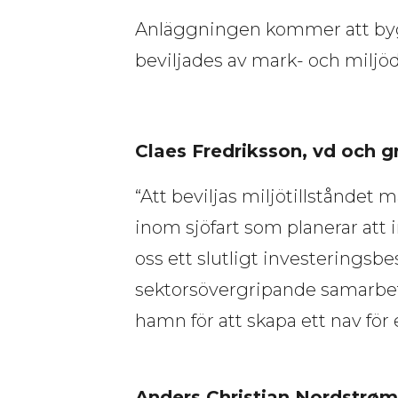
Anläggningen kommer att bygga
beviljades av mark- och miljö
Claes Fredriksson, vd och g
“Att beviljas miljötillståndet
inom sjöfart som planerar att 
oss ett slutligt investeringsb
sektorsövergripande samarbete
hamn för att skapa ett nav för
Anders Christian Nordstrøm,