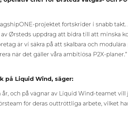
lagshipONE-projektet fortskrider i snabb takt.
l av Ørsteds uppdrag att bidra till att minska 
öretag är vi säkra på att skalbara och modulä
rera när det gäller våra ambitiösa P2X-planer.
k på Liquid Wind, säger: 
r, och på vägnar av Liquid Wind-teamet vill j
team för deras outtröttliga arbete, vilket har 