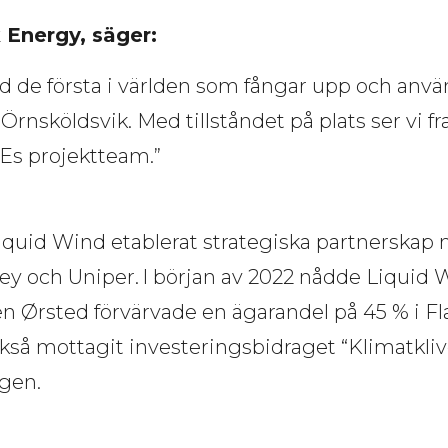
 Energy, säger: 
nd de första i världen som fångar upp och använ
Örnsköldsvik. Med tillståndet på plats ser vi f
Es projektteam.”
iquid Wind etablerat strategiska partnerskap m
y och Uniper. I början av 2022 nådde Liquid 
n Ørsted förvärvade en ägarandel på 45 % i F
så mottagit investeringsbidraget “Klimatklive
gen.  