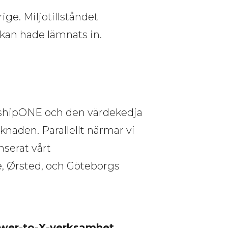
. Miljötillståndet 
kan hade lämnats in.
lagshipONE och den värdekedja
knaden. Parallellt närmar vi
nserat vårt
e, Ørsted, och Göteborgs
ower-to-X-verksamhet, 